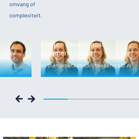
omvang of
complexiteit.
Kirsten Diepenmaat
Algemene zaken
kirsten@metaalbedrijfdiepenmaat.nl
Previous
Next
25% completed