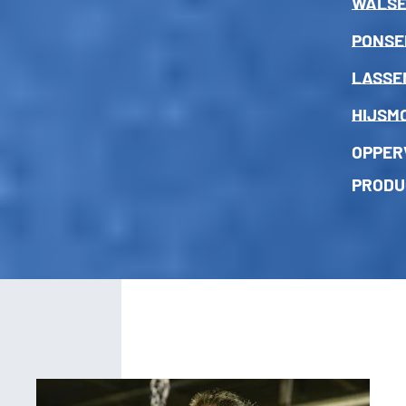
WALS
PONSE
LASSE
HIJSM
OPPER
PRODU