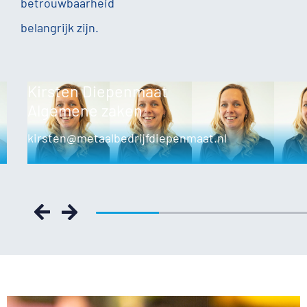
betrouwbaarheid
belangrijk zijn.
Kirsten Diepenmaat
Algemene zaken
kirsten@metaalbedrijfdiepenmaat.nl
Previous
Next
25% completed