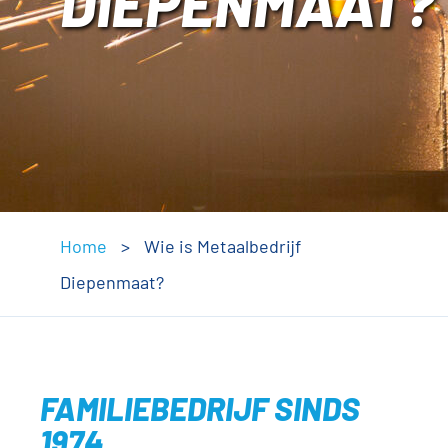
DIEPENMAAT?
Home
>
Wie is Metaalbedrijf
Diepenmaat?
FAMILIEBEDRIJF SINDS
1974