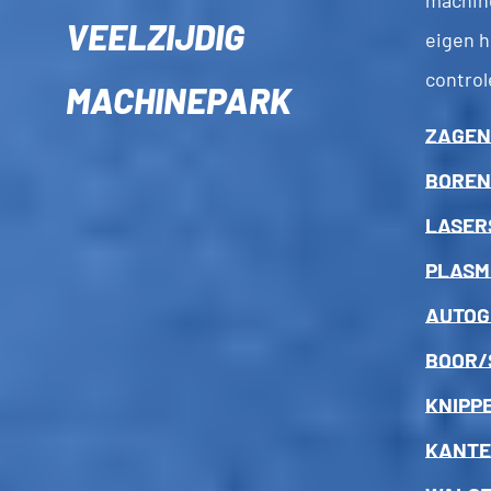
machine
VEELZIJDIG
eigen 
control
MACHINEPARK
ZAGEN
BOREN
LASER
PLASM
AUTOG
BOOR/
KNIPP
KANT