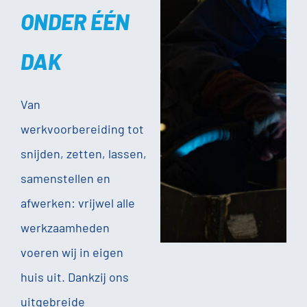
ONDER ÉÉN
DAK
Van
werkvoorbereiding tot
snijden, zetten, lassen,
samenstellen en
afwerken: vrijwel alle
werkzaamheden
voeren wij in eigen
huis uit. Dankzij ons
uitgebreide